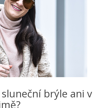
sluneční brýle ani v
imě?