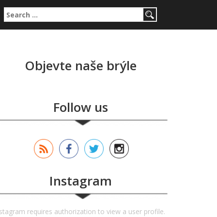
Search for:
Objevte naše brýle
Follow us
Instagram
stagram requires authorization to view a user profile.