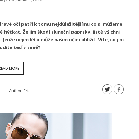
ravé oči patří k tomu nejdůležitějšímu co si můžeme
 hýčkat. Že jim škodí sluneční paprsky, jistě všichni
 Jenže nejen léto může našim očím ublížit. Víte, co jim
kodíte teď v zimě?
READ MORE
Author:
Eric