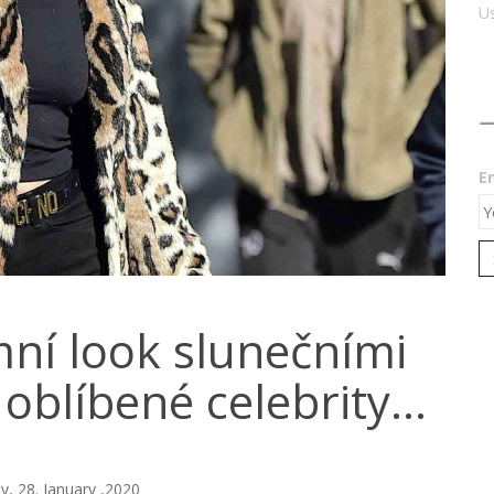
Us
E
mní look slunečními
 oblíbené celebrity…
 28. January ,2020