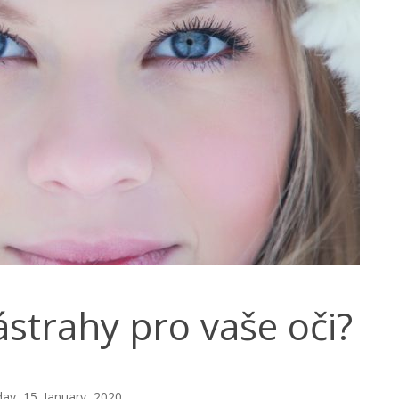
ástrahy pro vaše oči?
, 15. January ,2020