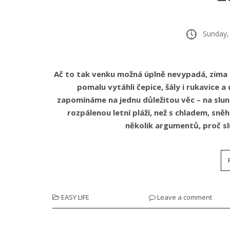
Sunday, 
Ač to tak venku možná úplně nevypadá, zima už 
pomalu vytáhli čepice, šály i rukavice a
zapomínáme na jednu důležitou věc – na sluneč
rozpálenou letní pláží, než s chladem, s
několik argumentů, proč sl
EASY LIFE
Leave a comment