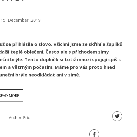
15. December ,2019
se přihlásila o slovo. Všichni jsme ze skříní a šuplíků
 další teplé oblečení. Často ale s příchodem zimy
ní brýle. Tento doplněk si totiž mnozí spojují spíš s
něhem a větrným počasím. Máme pro vás proto hned
uneční brýle neodkládat ani v zimě.
READ MORE
Author:
Eric