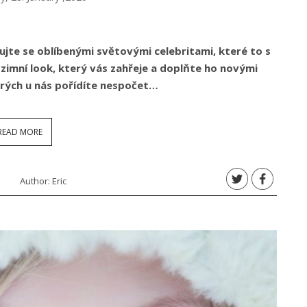
rujte se oblíbenými světovými celebritami, které to s
zimní look, který vás zahřeje a doplňte ho novými
erých u nás pořídíte nespočet…
READ MORE
Author:
Eric