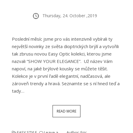
Thursday, 24. October ,2019
Poslední měsíc jsme pro vás intenzivně vybírali ty
největší novinky ze světa dioptrických brýlí a vytvořili
tak zbrusu novou Easy Optic kolekci, kterou jsme
nazvali “SHOW YOUR ELEGANCE”. Už název Vám
napoví, na jaké brýlové kousky se můžete těšit.
Kolekce je v první řadě elegantní, nadčasová, ale
zároveň trendy a hravá. Seznamte se s ní hned teď a
tady…
READ MORE
EASY STYLE
Leave a
Author:
Eric