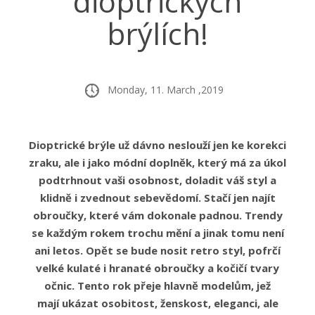
dioptrických
brýlích!
Monday, 11. March ,2019
Dioptrické brýle už dávno neslouží jen ke korekci
zraku, ale i jako módní doplněk, který má za úkol
podtrhnout vaši osobnost, doladit váš styl a
klidně i zvednout sebevědomí. Stačí jen najít
obroučky, které vám dokonale padnou. Trendy
se každým rokem trochu mění a jinak tomu není
ani letos. Opět se bude nosit retro styl, pofrčí
velké kulaté i hranaté obroučky a kočičí tvary
očnic.
Tento rok přeje hlavně modelům, jež
mají
ukázat osobitost, ženskost, eleganci, ale