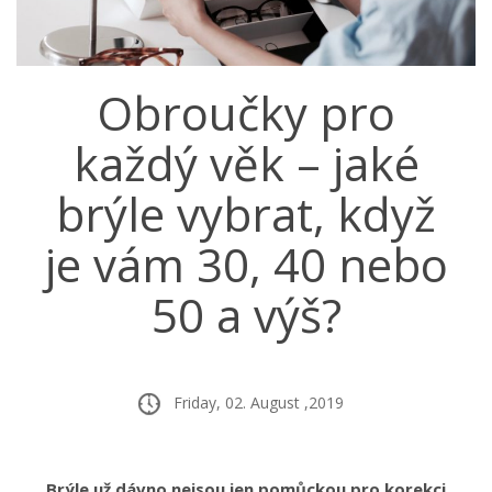
Obroučky pro
každý věk – jaké
brýle vybrat, když
je vám 30, 40 nebo
50 a výš?
Friday, 02. August ,2019
Brýle už dávno nejsou jen pomůckou pro korekci