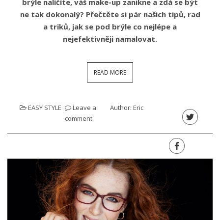
brýle nalíčíte, váš make-up zanikne a zdá se být
ne tak dokonalý? Přečtěte si pár našich tipů, rad
a triků, jak se pod brýle co nejlépe a
nejefektivněji namalovat.
READ MORE
EASY STYLE
Leave a
Author:
Eric
comment