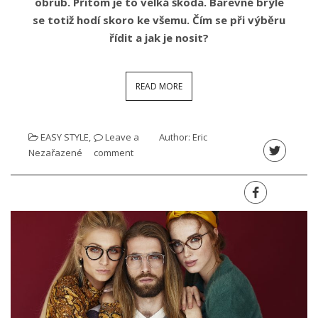
obrub. Přitom je to velká škoda. Barevné brýle
se totiž hodí skoro ke všemu. Čím se při výběru
řídit a jak je nosit?
READ MORE
EASY STYLE
,
Leave a
Author:
Eric
Nezařazené
comment