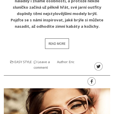
naladily i známé osobnosti, a protože někde
sluníčko začíná už pěkně hřát, své jarní outfity
doplnily těmi nejstylovějšími modely brýlí.
Pojďte se s námi inspirovat, jaké brýle si můžete
nasadit, až odhodíte zimní kabáty a kožichy.
READ MORE
EASY STYLE
Leave a
Author:
Eric
comment