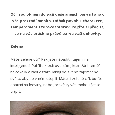
Oči jsou oknem do vaší duše a jejich barva toho o
vás prozradí mnoho. Odhalí povahu, charakter,
temperament i zdravotní stav. Pojďte si přečíst,
co na vás práskne právě barva vaší duhovky.
Zelená
Máte zelené oči? Pak jste nápadití, tajemní a
inteligentní. Patříte k extrovertům, kteří žárlí téměř
na cokoliv a rádi ostatní lákají do svého tajemného
světa, aby se v něm utopili. Máte-li zelené oči, buďte
opatrní na ledviny, neboť právě ty vás mohou často
trápit.