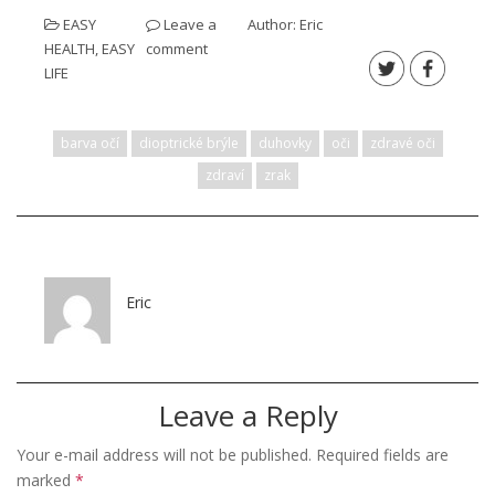
EASY
Leave a
Author:
Eric
HEALTH
,
EASY
comment
LIFE
barva očí
dioptrické brýle
duhovky
oči
zdravé oči
zdraví
zrak
Eric
Leave a Reply
Your e-mail address will not be published.
Required fields are
marked
*