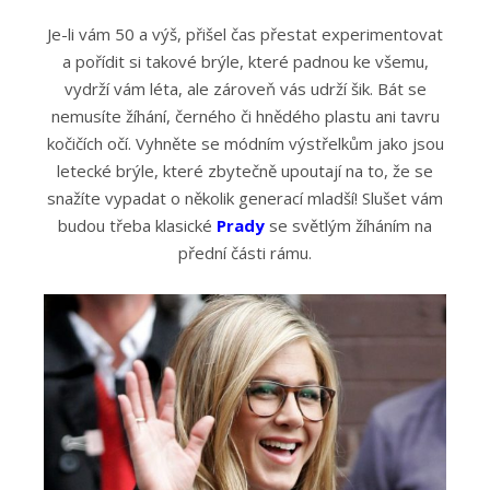
Je-li vám 50 a výš, přišel čas přestat experimentovat
a pořídit si takové brýle, které padnou ke všemu,
vydrží vám léta, ale zároveň vás udrží šik. Bát se
nemusíte žíhání, černého či hnědého plastu ani tavru
kočičích očí. Vyhněte se módním výstřelkům jako jsou
letecké brýle, které zbytečně upoutají na to, že se
snažíte vypadat o několik generací mladší! Slušet vám
budou třeba klasické
Prady
se světlým žíháním na
přední části rámu.