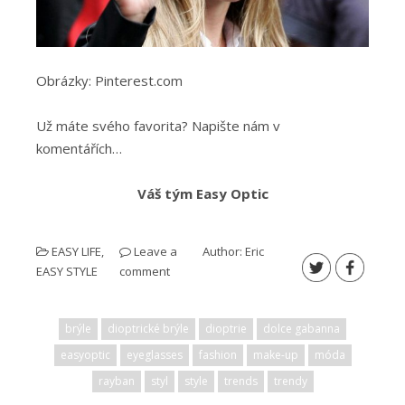
Obrázky: Pinterest.com
Už máte svého favorita? Napište nám v
komentářích…
Váš tým Easy Optic
EASY LIFE
,
Leave a
Author:
Eric
EASY STYLE
comment
brýle
dioptrické brýle
dioptrie
dolce gabanna
easyoptic
eyeglasses
fashion
make-up
móda
rayban
styl
style
trends
trendy