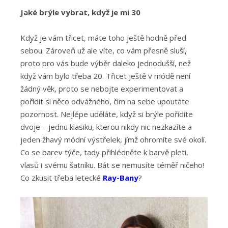
Jaké brýle vybrat, když je mi 30
Když je vám třicet, máte toho ještě hodně před
sebou. Zároveň už ale víte, co vám přesně sluší,
proto pro vás bude výběr daleko jednodušší, než
když vám bylo třeba 20. Třicet ještě v módě není
žádný věk, proto se nebojte experimentovat a
pořídit si něco odvážného, čím na sebe upoutáte
pozornost. Nejlépe uděláte, když si brýle pořídíte
dvoje – jednu klasiku, kterou nikdy nic nezkazíte a
jeden žhavý módní výstřelek, jímž ohromíte své okolí.
Co se barev týče, tady přihlédněte k barvě pleti,
vlasů i svému šatníku. Bát se nemusíte téměř ničeho!
Co zkusit třeba letecké
Ray-Bany
?