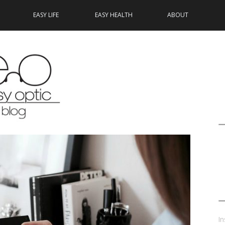
EASY LIFE
EASY HEALTH
ABOUT
In