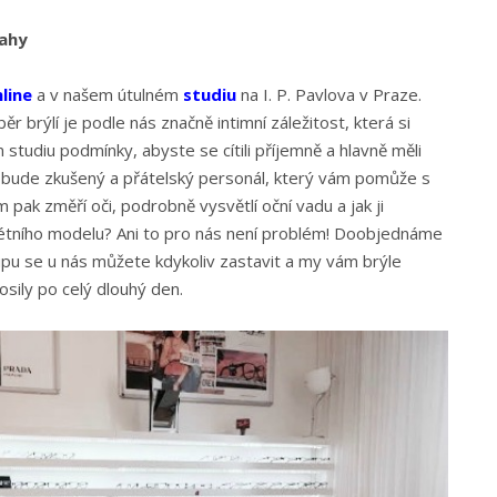
rahy
line
a v našem útulném
studiu
na I. P. Pavlova v Praze.
r brýlí je podle nás značně intimní záležitost, která si
m studiu podmínky, abyste se cítili příjemně a hlavně měli
m bude zkušený a přátelský personál, který vám pomůže s
 pak změří oči, podrobně vysvětlí oční vadu a jak ji
rétního modelu? Ani to pro nás není problém! Doobjednáme
upu se u nás můžete kdykoliv zastavit a my vám brýle
sily po celý dlouhý den.