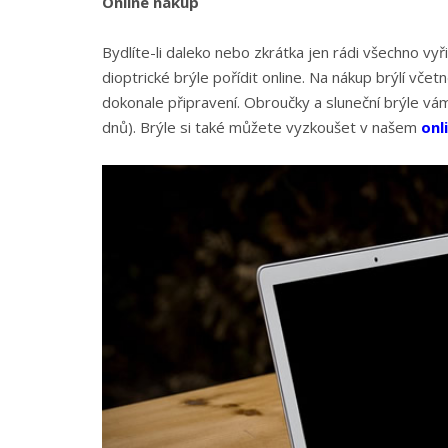
Online nákup
Bydlíte-li daleko nebo zkrátka jen rádi všechno vyř
dioptrické brýle pořídit online. Na nákup brýlí vče
dokonale připravení. Obroučky a sluneční brýle vá
dnů). Brýle si také můžete vyzkoušet v našem
onl