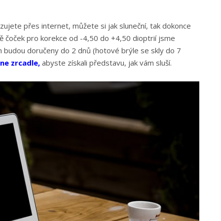
izujete přes internet, můžete si jak sluneční, tak dokonce
tně čoček pro korekce od -4,50 do +4,50 dioptrií jsme
m budou doručeny do 2 dnů (hotové brýle se skly do 7
ine zrcadle
,
abyste získali představu, jak vám sluší.