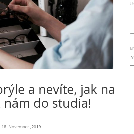
Us
E
rýle a nevíte, jak na
k nám do studia!
18. November ,2019