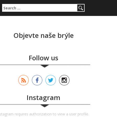
Search for:
Objevte naše brýle
Follow us
Instagram
stagram requires authorization to view a user profile.