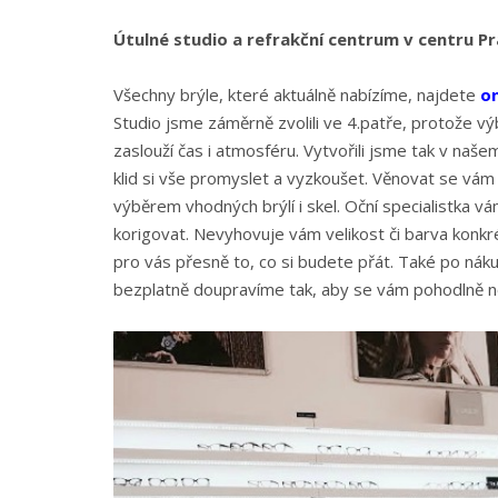
Útulné studio a refrakční centrum v centru P
Všechny brýle, které aktuálně nabízíme, najdete
on
Studio jsme záměrně zvolili ve 4.patře, protože výbě
zaslouží čas i atmosféru. Vytvořili jsme tak v naše
klid si vše promyslet a vyzkoušet. Věnovat se vá
výběrem vhodných brýlí i skel. Oční specialistka vám
korigovat. Nevyhovuje vám velikost či barva konk
pro vás přesně to, co si budete přát. Také po nák
bezplatně doupravíme tak, aby se vám pohodlně no