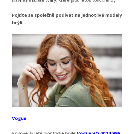
hlavně na kulaté tvary, které jsou letos tolik trendy.
Pojďte se společně podívat na jednotlivé modely
brýlí…
Vogue
Kovové, kulaté dioptrické brýle
Vogue VO 4024 996