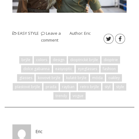
EASY STYLE
Leave a
Author:
Eric
comment
brýle
colors
design
dioptrické brýle
dioptrie
dolce gabanna
easyoptic
eyeglasses
fashion
glasses
kovové brýle
kulaté brýle
móda
oakley
plastové brýle
prada
rayban
retro brýle
styl
style
trendy
vogue
Eric