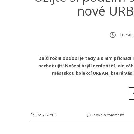
nové UR
Tuesday,
Další roční období je tady a s ním přicház
nechat ujít! Nošení brýlí není zátěž, ale zá
městskou kolekcí URBAN, která vás
EASY STYLE
Leave a comment