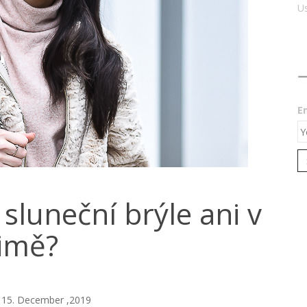
Us
E
sluneční brýle ani v
imě?
15. December ,2019