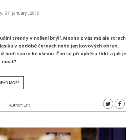
 07. January ,2019
ální trendy v nošení brýlí. Mnoho z vás má ale strach
 klasiku v podobě černých nebo jen kovových obrub.
ž hodí skoro ke všemu. Čím se při výběru řídit a jak je
nosit?
READ MORE
Author:
Eric