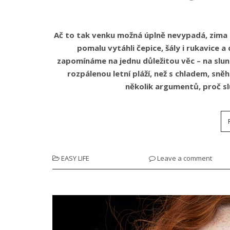
Ač to tak venku možná úplně nevypadá, zima už 
pomalu vytáhli čepice, šály i rukavice a
zapomínáme na jednu důležitou věc – na sluneč
rozpálenou letní pláží, než s chladem, s
několik argumentů, proč sl
EASY LIFE
Leave a comment