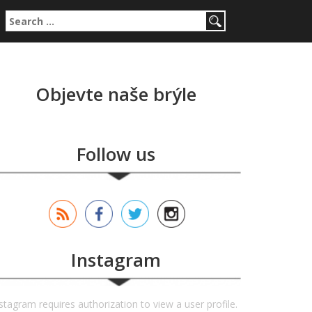
Search for:
Objevte naše brýle
Follow us
Instagram
stagram requires authorization to view a user profile.