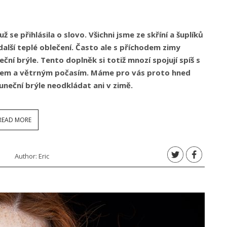
se přihlásila o slovo. Všichni jsme ze skříní a šuplíků
 další teplé oblečení. Často ale s příchodem zimy
ní brýle. Tento doplněk si totiž mnozí spojují spíš s
něhem a větrným počasím. Máme pro vás proto hned
uneční brýle neodkládat ani v zimě.
READ MORE
Author:
Eric