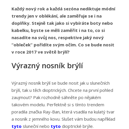
Každý nový rok a každá sezóna nediktuje módní
trendy jen v oblékání, ale zaměřuje se i na
doplňky. Stejně tak jako si vybíráte boty nebo
kabelku, byste se měli zaměřit i na to, co si
nasadíte na svůj nos, respektive jaký nový
“obleček” pořídíte svým očím. Co se bude nosit
v roce 2017 ve světě brýlí?
Výrazný nosník brýlí
Výrazný nosník brýlí se bude nosit jak u slunečních
brýlí, tak u těch dioptrických. Chcete na první pohled
zaujmout? Pak rozhodně sáhněte po nějakém
takovém modelu. Perfektně si s tímto trendem
poradila značka Ray-Ban, která vsadila na kulatý tvar
a nosník z jemného kovu. Slušet vám budou například
tyto
sluneční nebo
tyto
dioptrické brýle.