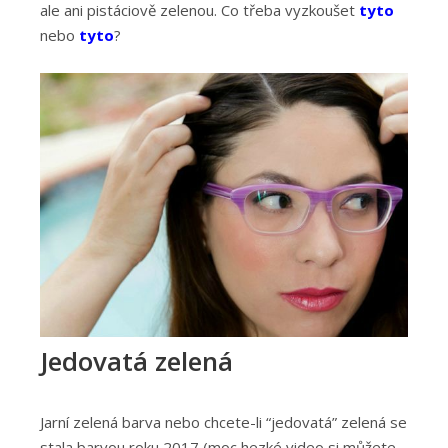
ale ani pistáciově zelenou. Co třeba vyzkoušet
tyto
nebo
tyto
?
Jedovatá zelená
Jarní zelená barva nebo chcete-li “jedovatá” zelená se
stala barvou roku 2017 (moc hezké video si můžete