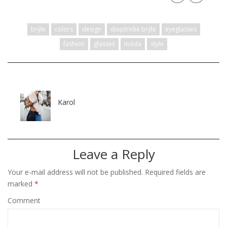
brýle
colors
design
dioptrické brýle
eyeglasses
fashion
glasses
móda
style
Karol
Leave a Reply
Your e-mail address will not be published.
Required fields are
marked
*
Comment