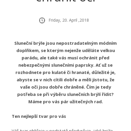
Friday, 20. April ,2018
Sluneční brýle jsou nepostradatelným módním
doplňkem, se kterým nejenže uděláte velkou
parádu, ale také vás musí ochránit před
nebezpečnými slunečními paprsky. Ať už se
rozhodnete pro kulaté či hranaté, důležité je,
abyste se v nich cítili dobře a měli jistotu, že
vaše oči jsou dobře chráněné. Čím je tedy
potřeba se při výběru slunečních brýlí řídit?
Máme pro vás pár užitečných rad.
Ten nejlepší tvar pro vás
Váš tvar obličeje v podstatě předurčuje, jaké brýle