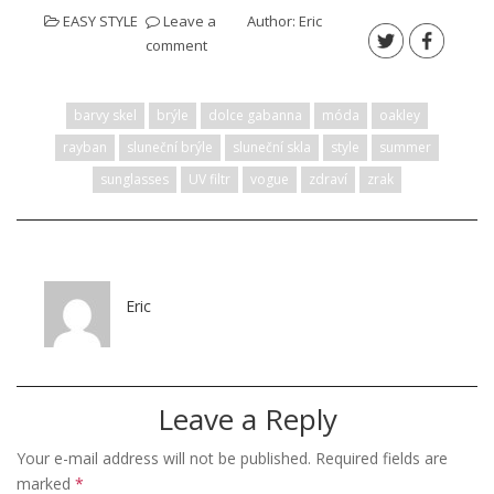
EASY STYLE
Leave a
Author:
Eric
comment
barvy skel
brýle
dolce gabanna
móda
oakley
rayban
sluneční brýle
sluneční skla
style
summer
sunglasses
UV filtr
vogue
zdraví
zrak
Eric
Leave a Reply
Your e-mail address will not be published.
Required fields are
marked
*