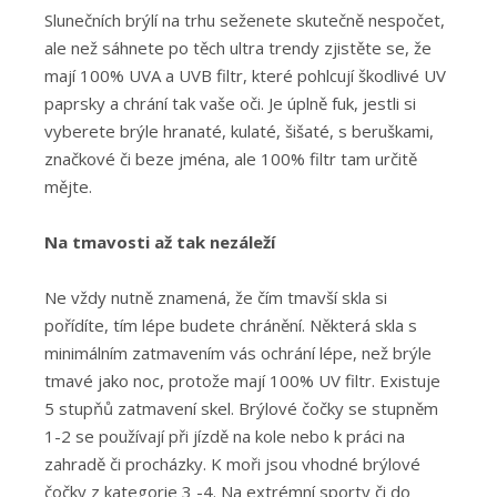
Slunečních brýlí na trhu seženete skutečně nespočet,
ale než sáhnete po těch ultra trendy zjistěte se, že
mají 100% UVA a UVB filtr, které pohlcují škodlivé UV
paprsky a chrání tak vaše oči. Je úplně fuk, jestli si
vyberete brýle hranaté, kulaté, šišaté, s beruškami,
značkové či beze jména, ale 100% filtr tam určitě
mějte.
Na tmavosti až tak nezáleží
Ne vždy nutně znamená, že čím tmavší skla si
pořídíte, tím lépe budete chránění. Některá skla s
minimálním zatmavením vás ochrání lépe, než brýle
tmavé jako noc, protože mají 100% UV filtr. Existuje
5 stupňů zatmavení skel. Brýlové čočky se stupněm
1-2 se používají při jízdě na kole nebo k práci na
zahradě či procházky. K moři jsou vhodné brýlové
čočky z kategorie 3 -4. Na extrémní sporty či do