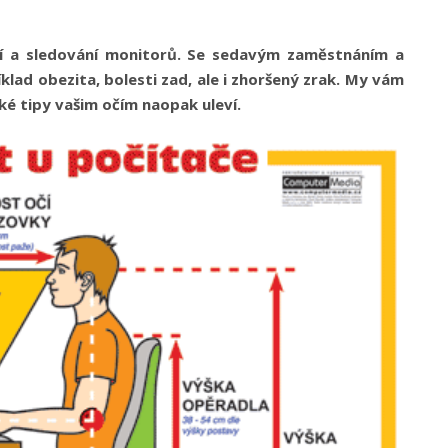
í a sledování monitorů. Se sedavým zaměstnáním a
íklad obezita, bolesti zad, ale i zhoršený zrak. My vám
é tipy vašim očím naopak uleví.