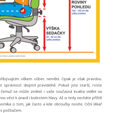
s přibývajícím věkem vůbec nemění. Opak je však pravdou.
t správnost dioptrií pravidelně. Pokud jste starší, roste
 čemuž se může změnit i vaše současná kvalita vidění na
ou vést k únavě i bolestem hlavy. Až si tedy necháte příště
rníka o tom, jak často a kde obroučky nosíte. Oční lékař
 s počítačem.