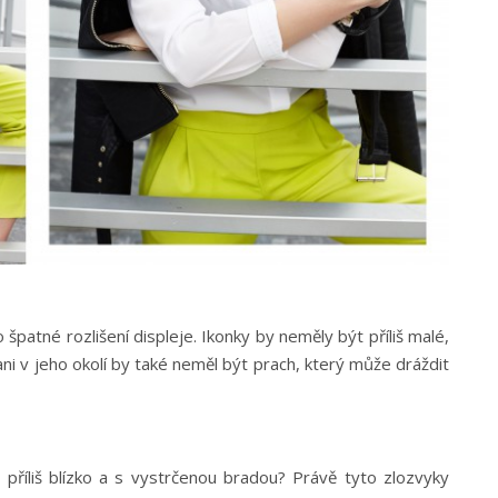
špatné rozlišení displeje. Ikonky by neměly být příliš malé,
ni v jeho okolí by také neměl být prach, který může dráždit
 příliš blízko a s vystrčenou bradou? Právě tyto zlozvyky