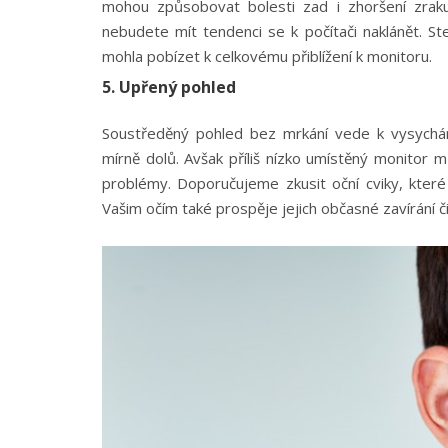
mohou způsobovat bolesti zad i zhoršení zraku.
nebudete mít tendenci se k počítači naklánět. St
mohla pobízet k celkovému přiblížení k monitoru.
5. Upřený pohled
Soustředěný pohled bez mrkání vede k vysychání
mírně dolů. Avšak příliš nízko umístěný monitor 
problémy. Doporučujeme zkusit oční cviky, které 
Vašim očím také prospěje jejich občasné zavírání či