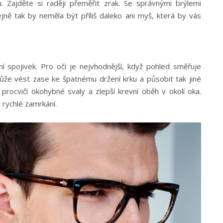
 Zajděte si raději přeměřit zrak. Se správnými brýlemi
ejně tak by neměla být příliš daleko ani myš, která by vás
 spojivek. Pro oči je nejvhodnější, když pohled směřuje
může vést zase ke špatnému držení krku a působit tak jiné
procvičí okohybné svaly a zlepší krevní oběh v okolí oka.
 rychlé zamrkání.