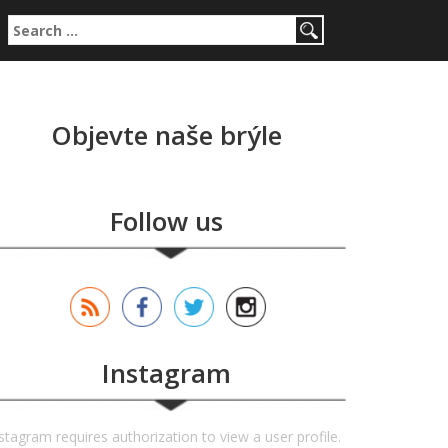
Search for:
Objevte naše brýle
Follow us
Instagram
stagram requires authorization to view a user profile.