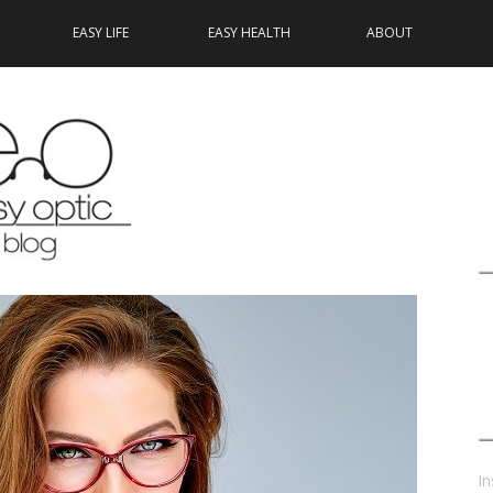
EASY LIFE
EASY HEALTH
ABOUT
In