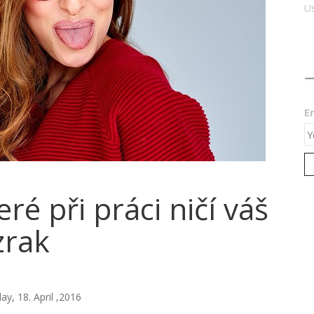
Us
E
eré při práci ničí váš
zrak
, 18. April ,2016