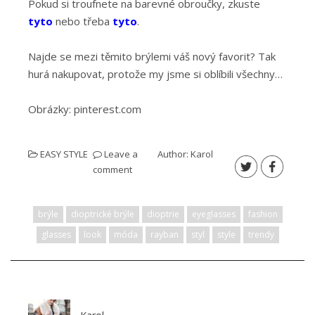
Pokud si troufnete na barevné obroučky, zkuste
tyto
nebo třeba
tyto
.
Najde se mezi těmito brýlemi váš nový favorit? Tak
hurá nakupovat, protože my jsme si oblíbili všechny…
Obrázky: pinterest.com
EASY STYLE
Leave a
Author:
Karol
comment
brýle
dioptrické brýle
dioptrie
eyeglasses
fashion
glasses
look
móda
rayban
styl
style
trendy