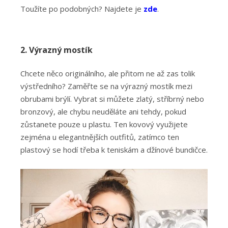
Toužíte po podobných? Najdete je
z
de
.
2. Výrazný mostík
Chcete něco originálního, ale přitom ne až zas tolik
výstředního? Zaměřte se na výrazný mostík mezi
obrubami brýlí. Vybrat si můžete zlatý, stříbrný nebo
bronzový, ale chybu neuděláte ani tehdy, pokud
zůstanete pouze u plastu. Ten kovový využijete
zejména u elegantnějších outfitů, zatímco ten
plastový se hodí třeba k teniskám a džínové bundičce.