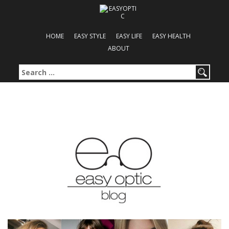
HOME
EASY STYLE
EASY LIFE
EASY HEALTH
ABOUT
Search for: