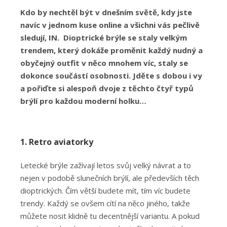
Kdo by nechtěl být v dnešním světě, kdy jste
navíc v jednom kuse online a všichni vás pečlivě
sledují, IN. Dioptrické brýle se staly velkým
trendem, který dokáže proměnit každý nudný a
obyčejný outfit v něco mnohem víc, staly se
dokonce součástí osobnosti. Jděte s dobou i vy
a pořiďte si alespoň dvoje z těchto čtyř typů
brýlí pro každou moderní holku…
1. Retro aviatorky
Letecké brýle zažívají letos svůj velký návrat a to
nejen v podobě slunečních brýlí, ale předevších těch
dioptrických. Čím větší budete mít, tím víc budete
trendy. Každý se ovšem cítí na něco jiného, takže
můžete nosit klidně tu decentnější variantu. A pokud