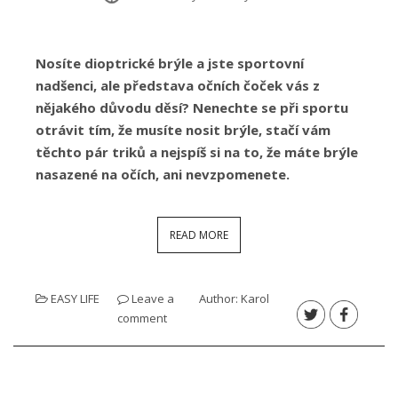
Nosíte dioptrické brýle a jste sportovní
nadšenci, ale představa očních čoček vás z
nějakého důvodu děsí? Nenechte se při sportu
otrávit tím, že musíte nosit brýle, stačí vám
těchto pár triků a nejspíš si na to, že máte brýle
nasazené na očích, ani nevzpomenete.
READ MORE
EASY LIFE
Leave a
Author:
Karol
comment